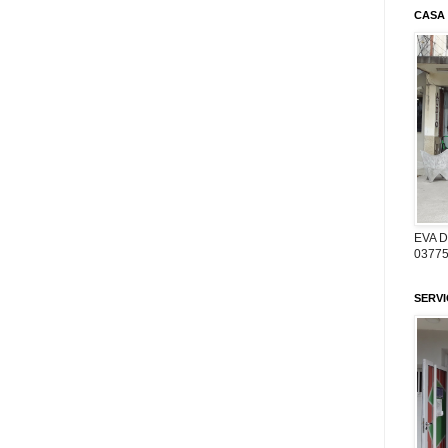
CASA
EVA 
03775
SERV