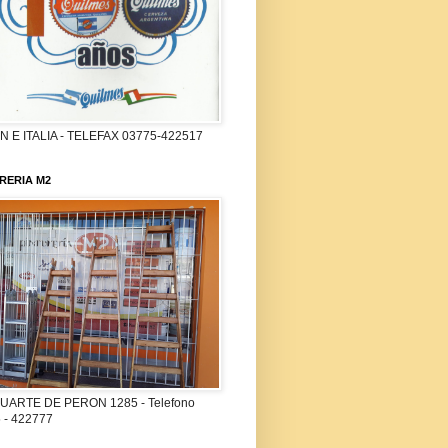
 E ITALIA - TELEFAX 03775-422517
RERIA M2
UARTE DE PERON 1285 - Telefono
 - 422777