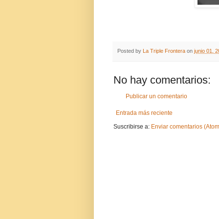
Posted by
La Triple Frontera
on
junio 01, 
No hay comentarios:
Publicar un comentario
Entrada más reciente
Suscribirse a:
Enviar comentarios (Atom