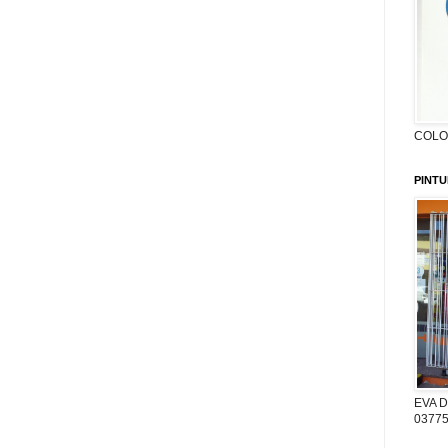
COLON
PINTU
EVA D
03775