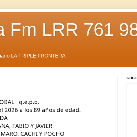
da Fm LRR 761 9
anario LA TRIPLE FRONTERA
GOBI
BAL   q.e.p.d.
del 2026 a los 89 años de edad.
LDA
NA, FABIO Y JAVIER 
IS, MARO, CACHI Y POCHO