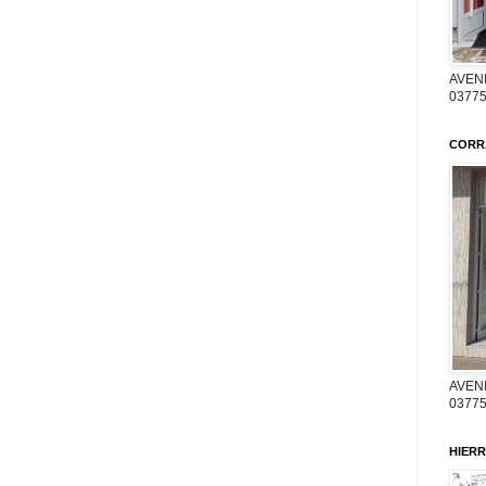
AVENI
03775
CORR
AVENI
03775
HIERR