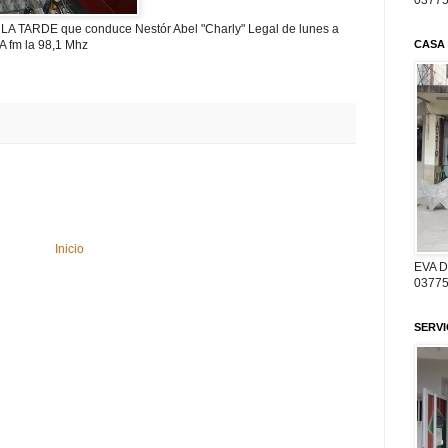
03775
A TARDE que conduce Nestór Abel "Charly" Legal de lunes a
A fm la 98,1 Mhz
CASA
Inicio
EVA 
03775
SERV