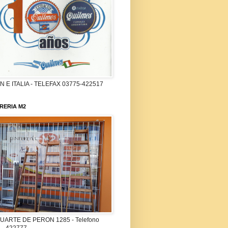
 E ITALIA - TELEFAX 03775-422517
RERIA M2
UARTE DE PERON 1285 - Telefono