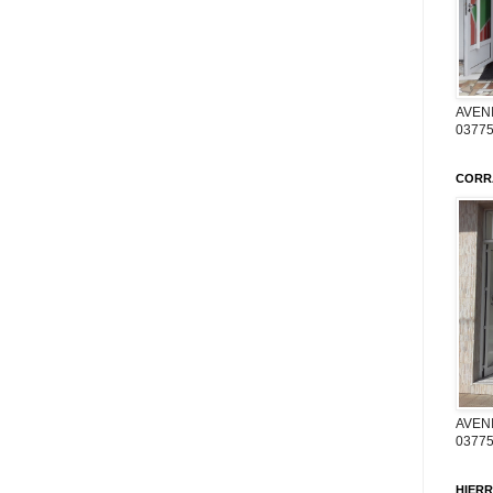
AVENI
03775
CORR
AVENI
03775
HIERR