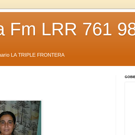
da Fm LRR 761 9
anario LA TRIPLE FRONTERA
GOBI