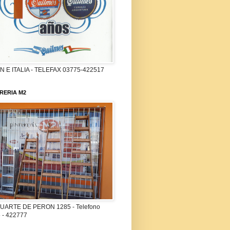
 E ITALIA - TELEFAX 03775-422517
RERIA M2
UARTE DE PERON 1285 - Telefono
 - 422777