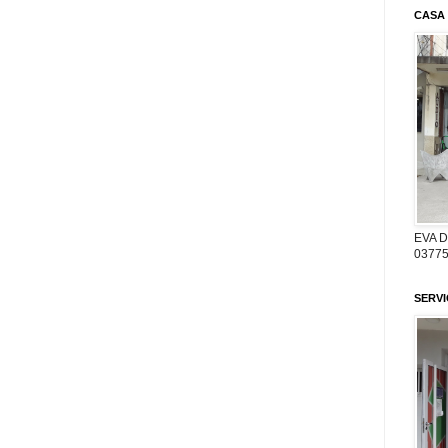
CASA
EVA 
03775
SERV