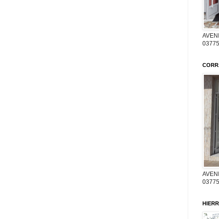
AVENI
03775
CORR
AVENI
03775
HIERR