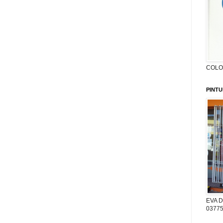
COLON
PINTU
EVA D
03775