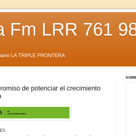
da Fm LRR 761 9
anario LA TRIPLE FRONTERA
GOBI
promiso de potenciar el crecimiento
o
ES