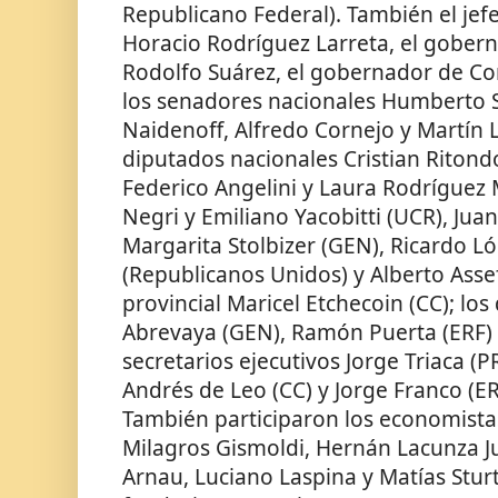
Republicano Federal). También el jef
Horacio Rodríguez Larreta, el gobe
Rodolfo Suárez, el gobernador de Cor
los senadores nacionales Humberto S
Naidenoff, Alfredo Cornejo y Martín 
diputados nacionales Cristian Ritond
Federico Angelini y Laura Rodríguez
Negri y Emiliano Yacobitti (UCR), Jua
Margarita Stolbizer (GEN), Ricardo 
(Republicanos Unidos) y Alberto Assef
provincial Maricel Etchecoin (CC); los
Abrevaya (GEN), Ramón Puerta (ERF) y
secretarios ejecutivos Jorge Triaca 
Andrés de Leo (CC) y Jorge Franco (E
También participaron los economista
Milagros Gismoldi, Hernán Lacunza J
Arnau, Luciano Laspina y Matías Sturt