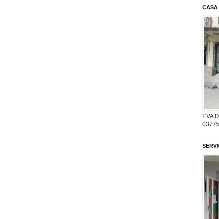
CASA
EVA 
03775
SERV