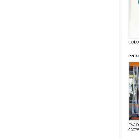
COLON
PINTU
EVA D
03775