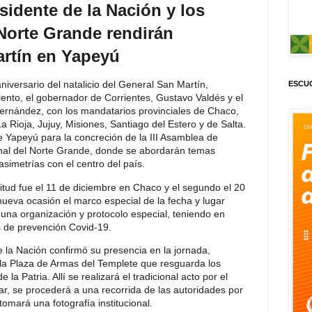
sidente de la Nación y los
Norte Grande rendirán
rtín en Yapeyú
aniversario del natalicio del General San Martín,
ESCUC
iento, el gobernador de Corrientes, Gustavo Valdés y el
Fernández, con los mandatarios provinciales de Chaco,
ioja, Jujuy, Misiones, Santiago del Estero y de Salta.
e Yapeyú para la concreción de la III Asamblea de
al del Norte Grande, donde se abordarán temas
simetrías con el centro del país.
tud fue el 11 de diciembre en Chaco y el segundo el 20
nueva ocasión el marco especial de la fecha y lugar
ó una organización y protocolo especial, teniendo en
 de prevención Covid-19.
 la Nación confirmó su presencia en la jornada,
 la Plaza de Armas del Templete que resguarda los
 la Patria. Allí se realizará el tradicional acto por el
izar, se procederá a una recorrida de las autoridades por
tomará una fotografía institucional.