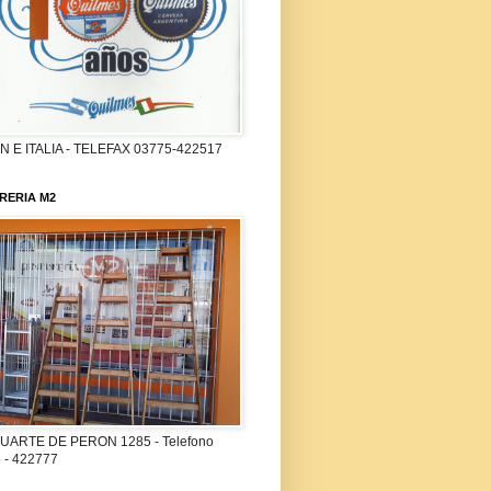
 E ITALIA - TELEFAX 03775-422517
RERIA M2
UARTE DE PERON 1285 - Telefono
 - 422777