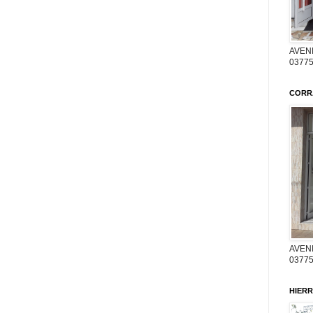
AVENI
03775
CORR
AVENI
03775
HIERR