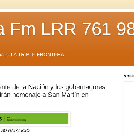
da Fm LRR 761 9
anario LA TRIPLE FRONTERA
GOBI
ente de la Nación y los gobernadores
irán homenaje a San Martín en
 SU NATALICIO