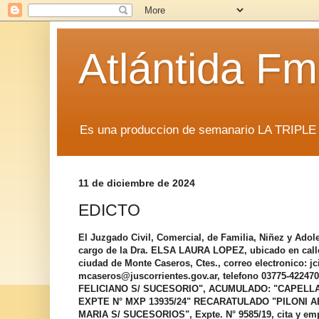
Atlántida F
Es una produccion de semanario LA TRIP
11 de diciembre de 2024
EDICTO
El Juzgado Civil, Comercial, de Familia, Niñez y Adol
cargo de la Dra. ELSA LAURA LOPEZ, ubicado en calle 
ciudad de Monte Caseros, Ctes., correo electronico: jc
mcaseros@juscorrientes.gov.ar, telefono 03775-422470
FELICIANO S/ SUCESORIO", ACUMULADO: "CAPELLA
EXPTE N° MXP 13935/24" RECARATULADO "PILONI 
MARIA S/ SUCESORIOS", Expte. N° 9585/19, cita y empl