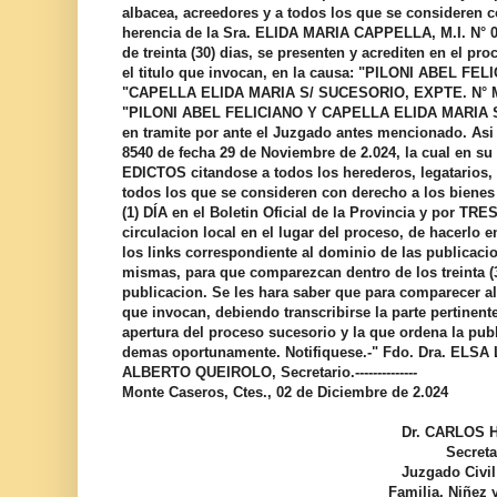
albacea, acreedores y a todos los que se consideren c
herencia de la Sra. ELIDA MARIA CAPPELLA, M.I. N° 01
de treinta (30) dias, se presenten y acrediten en el pr
el titulo que invocan, en la causa: "PILONI ABEL 
"CAPELLA ELIDA MARIA S/ SUCESORIO, EXPTE. N° 
"PILONI ABEL FELICIANO Y CAPELLA ELIDA MARIA S/
en tramite por ante el Juzgado antes mencionado. Asi 
8540 de fecha 29 de Noviembre de 2.024, la cual en s
EDICTOS citandose a todos los herederos, legatarios, 
todos los que se consideren con derecho a los bienes 
(1) DÍA en el Boletin Oficial de la Provincia y por TRE
circulacion local en el lugar del proceso, de hacerlo e
los links correspondiente al dominio de las publicacion
mismas, para que comparezcan dentro de los treinta (3
publicacion. Se les hara saber que para comparecer al 
que invocan, debiendo transcribirse la parte pertinent
apertura del proceso sucesorio y la que ordena la publ
demas oportunamente. Notifiquese.-" Fdo. Dra. ELS
ALBERTO QUEIROLO, Secretario.--------------
Monte Caseros, Ctes., 02 de Diciembre de 2.024
Dr. CARLOS H. QUE
Secretaria N°
Juzgado Civil y Come
Familia, Niñez y Adole