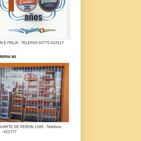
 E ITALIA - TELEFAX 03775-422517
RERIA M2
UARTE DE PERON 1285 - Telefono
 - 422777