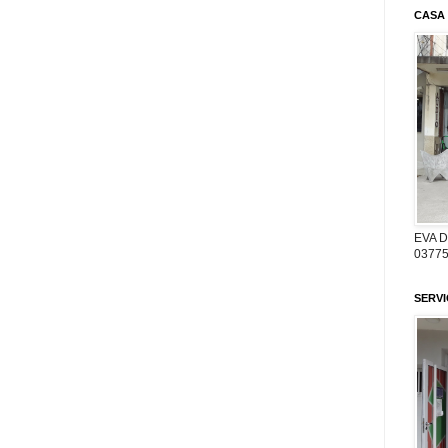
CASA
EVA 
03775
SERV