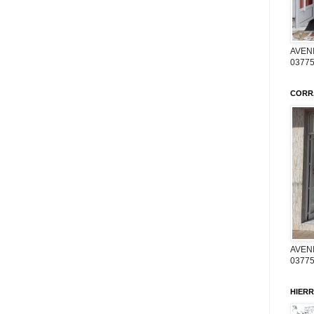
AVENI
03775
CORR
AVENI
03775
HIERR