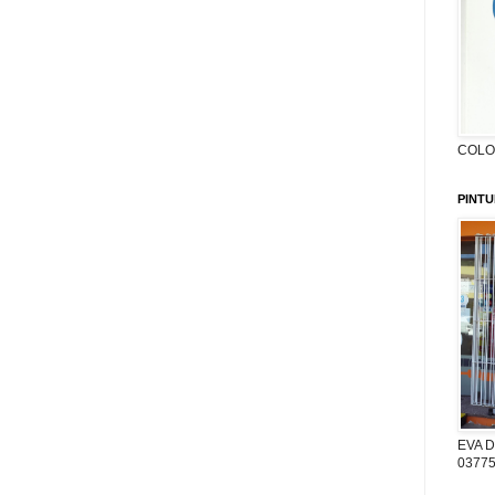
COLON
PINTU
EVA D
03775