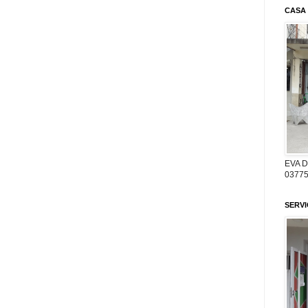
CASA
EVA 
03775
SERV