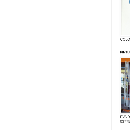
COLON
PINTU
EVA D
03775