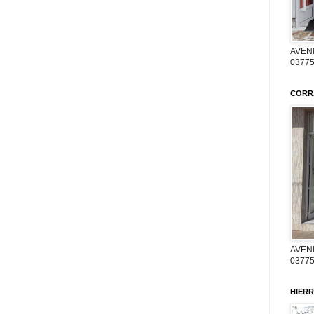
AVENI
03775
CORR
AVENI
03775
HIERR