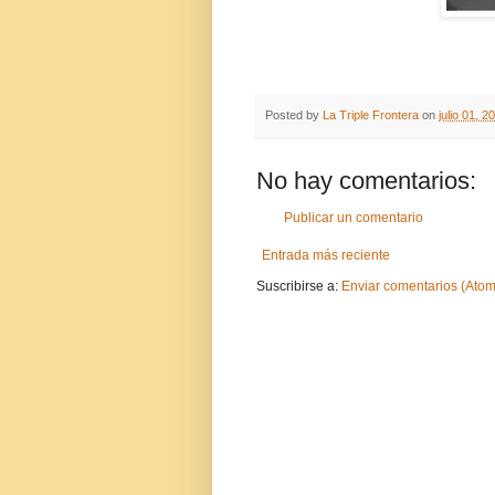
Posted by
La Triple Frontera
on
julio 01, 2
No hay comentarios:
Publicar un comentario
Entrada más reciente
Suscribirse a:
Enviar comentarios (Atom