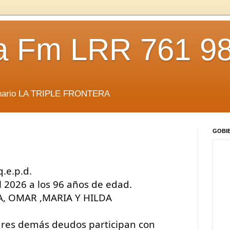
da Fm LRR 761 9
anario LA TRIPLE FRONTERA
GOBI
.e.p.d.
el 2026 a los 96 años de edad. 
TA, OMAR ,MARIA Y HILDA 
iares demás deudos participan con 