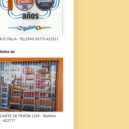
 E ITALIA - TELEFAX 03775-422517
RERIA M2
UARTE DE PERON 1285 - Telefono
 - 422777