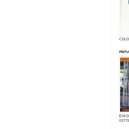
COLON
PINTU
EVA D
03775