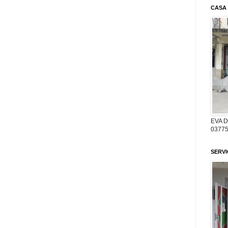
CASA
EVA 
03775
SERV