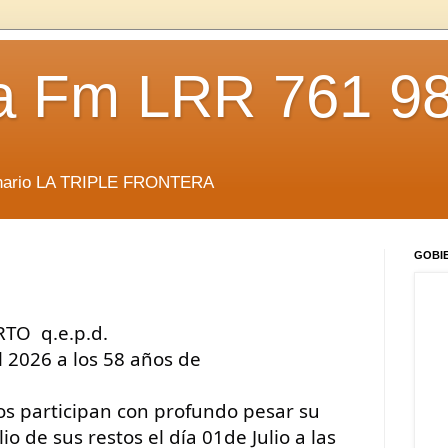
da Fm LRR 761 9
anario LA TRIPLE FRONTERA
GOBI
O  q.e.p.d.
el 2026 a los 58 años de
s participan con profundo pesar su 
io de sus restos el día 01de Julio a las 