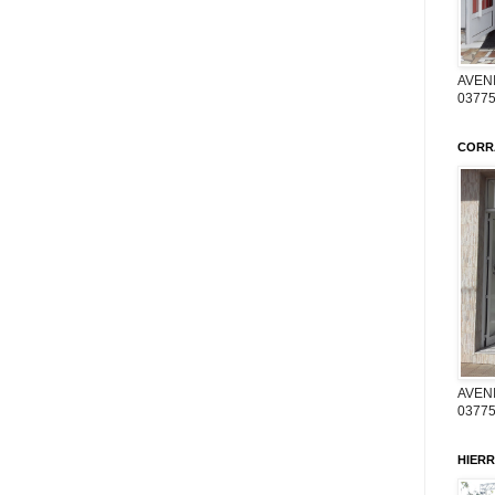
AVENI
03775
CORR
AVENI
03775
HIERR