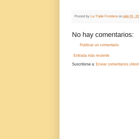
Posted by
La Triple Frontera
on
julio 01, 2
No hay comentarios:
Publicar un comentario
Entrada más reciente
Suscribirse a:
Enviar comentarios (Atom