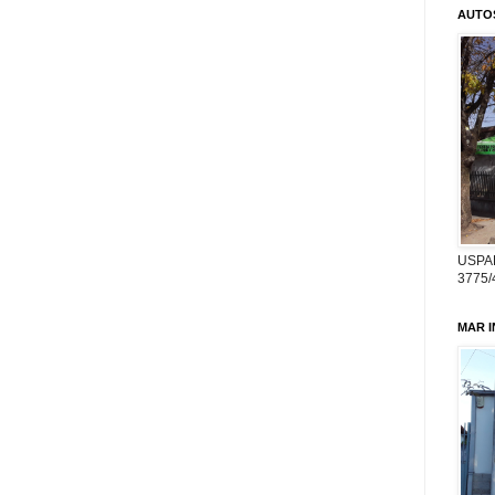
AUTO
USPA
3775/
MAR 