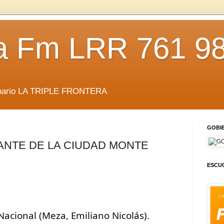
da Fm LRR 761 9
anario LA TRIPLE FRONTERA
GOBI
NTE DE LA CIUDAD MONTE
ESCUC
acional (Meza, Emiliano Nicolás). 