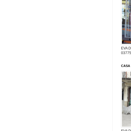
EVA D
03775
CASA