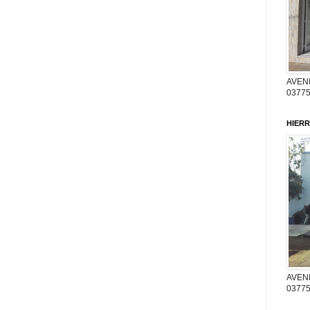
AVENI
03775
HIERR
AVENI
03775