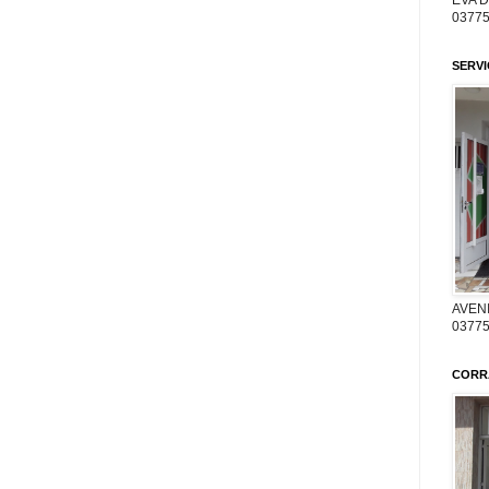
EVA 
03775
SERV
AVENI
03775
CORR