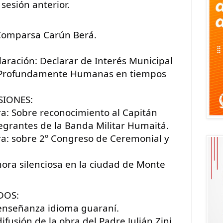
 sesión anterior.
 Comparsa Carún Berá.
aración: Declarar de Interés Municipal 
s Profundamente Humanas en tiempos 
IONES: 
ra: Sobre reconocimiento al Capitán 
egrantes de la Banda Militar Humaitá.
ra: sobre 2º Congreso de Ceremonial y 
hora silenciosa en la ciudad de Monte 
DOS: 
enseñanza idioma guaraní.
fusión de la obra del Padre Julián Zini.