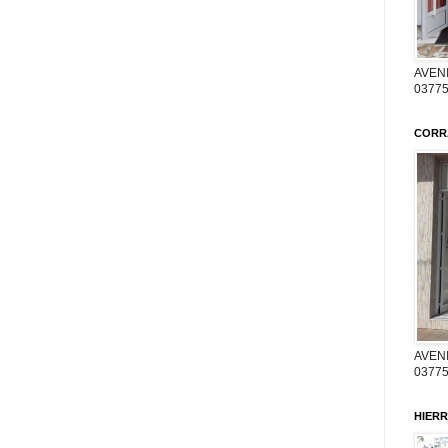
AVENI
03775
CORR
AVENI
03775
HIERR