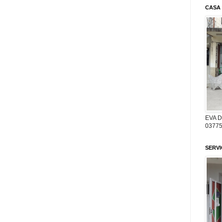
CASA
EVA 
03775
SERV