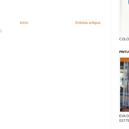
Inicio
Entrada antigua
)
COLON
PINTU
EVA D
03775