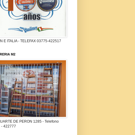
 E ITALIA - TELEFAX 03775-422517
RERIA M2
UARTE DE PERON 1285 - Telefono
 - 422777