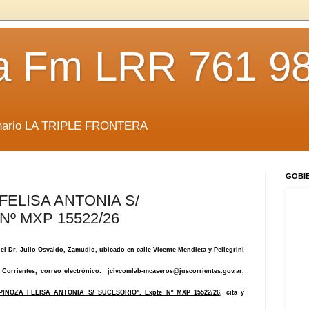
da Fm LRR 761 9
anario LA TRIPLE FRONTERA
GOBI
FELISA ANTONIA S/
Nº MXP 15522/26
del Dr. Julio Osvaldo, Zamudio, ubicado en calle Vicente Mendieta y Pellegrini
 Corrientes, correo electrónico:
jcivcomlab-mcaseros@juscorrientes.gov.ar
,
PINOZA FELISA ANTONIA S/ SUCESORIO". Expte Nº MXP 15522/26
, cita y