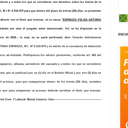
eedores y a todos los que se consideren con derechos sobre los bienes de la
.I N° 6.510.879 para que dentro del plazo de treinta (30) días, se presenten
abierto con el título que invocan, en la causa:
"ESPINOZA FELISA ANTONIA
trámite por ante el juzgado antes mencionado. Así se ha dispuesto en la
ESCUC
o de 2026.-, la cual, en su parte pertinente, dice:
Estando debidamente
TONIA ESPINOZA, M.I. Nº 6.510.879 y en mérito de la constancia de defunción
rio ab-intestato. Publíquense los edictos pertinentes, conforme art. 660 del
legatarios, albacea, acreedores del causante y a todos los que se consideren
to que se publicará por un (1) día en el Boletín Oficial y por tres (3) días en
el proceso, para que comparezcan dentro de los treinta (30) días, contados
er que para comparecer al proceso deberán acreditar el título que invocan.
Y Laboral- Monte Caseros- Ctes.------------------------------------------------------