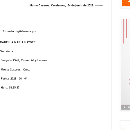
Monte Caseros, Corrientes,
04
de junio de 2026. ---------
almente por
A HAYDEE
ia
rcial y Laboral
- Ctes.
06 - 04
5:37