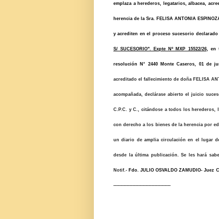
emplaza a herederos, legatarios, albacea, acr
herencia de la Sra. FELISA ANTONIA ESPINOZA, M
y acrediten en el proceso sucesorio declarado 
S/ SUCESORIO". Expte Nº MXP 15522/26
, en 
resolución N° 2440 Monte Caseros, 01 de juni
acreditado el fallecimiento de doña FELISA AN
acompañada, declárase abierto el juicio suceso
C.P.C. y C., citándose a todos los herederos, 
con derecho a los bienes de la herencia por edic
un diario de amplia circulación en el lugar d
desde la última publicación. Se les hará sab
Notif.-
Fdo. JULIO OSVALDO ZAMUDIO- Juez Civil Com. 
---------------------------------------