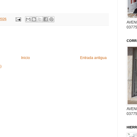
2026
AVENI
03775
CORR
Inicio
Entrada antigua
)
AVENI
03775
HIERR