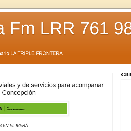
da Fm LRR 761 9
anario LA TRIPLE FRONTERA
GOBI
viales y de servicios para acompañar
en Concepción
S EN EL IBERÁ