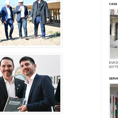
CASA
EVA 
03775
SERV