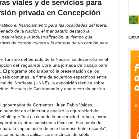
as viales y de servicios para
rsión privada en Concepción
tificó el financiamiento para las localidades del Iberá.
Senado de la Nación, el mandatario destacó la
 naturaleza y la industrialización, al tiempo que
ESCUC
uadras de cordón cuneta y la entrega de un camión para
e Turismo del Senado de la Nación, se desarrolló en el
epción del Yaguareté Corá una jornada de trabajo para
. El programa oficial abarcó la presentación de los
 seis comunas, la firma de acuerdos específicos entre
ional del Nordeste (UNNE), la exposición técnica sobre
 Hotel Escuela de Gastronomía y una recorrida por las
 el gobernador de Corrientes, Juan Pablo Valdés,
 superior en el interior y analizó la rigurosidad del
señaló que "así es cuando la universidad trabaja, miran
emperatura y otras cuestiones técnicas. Eso habla de
n para la implantación de este hermoso hotel-escuela",
es comunales a aplicar las directrices de suelo