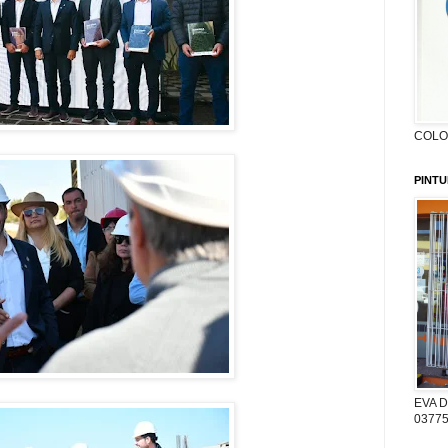
COLON
PINTU
EVA D
03775