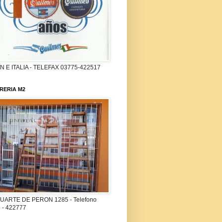
 E ITALIA - TELEFAX 03775-422517
RERIA M2
UARTE DE PERON 1285 - Telefono
 - 422777