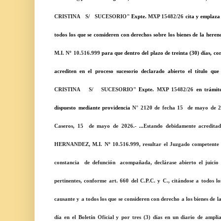
CRISTINA
S/
SUCESORIO"
Expte.
MXP 15482/26
cita y emplaza
todos los que se consideren con derechos sobre los bienes de la heren
M.I. Nº 10.516.999
para que dentro del plazo de treinta (30) días,
con
acrediten en el proceso sucesorio declarado abierto el título qu
CRISTINA
S/
SUCESORIO"
Expte.
MXP 15482/26
en trámite
dispuesto mediante providencia
N°
2120
de fecha
15
de mayo de 
Caseros, 15
de mayo de 2026.-
...
Estando debidamente acredita
HERNANDEZ, M.I. Nº 10.516.999, resultar el Juzgado competente pa
constancia
de defunción
acompañada, declárase abierto el juicio s
pertinentes, conforme art. 660 del C.P.C. y C., citándose a todos lo
causante y a todos los que se consideren con derecho a los bienes de l
día en el Boletín Oficial y por tres (3) días en un diario de ampli