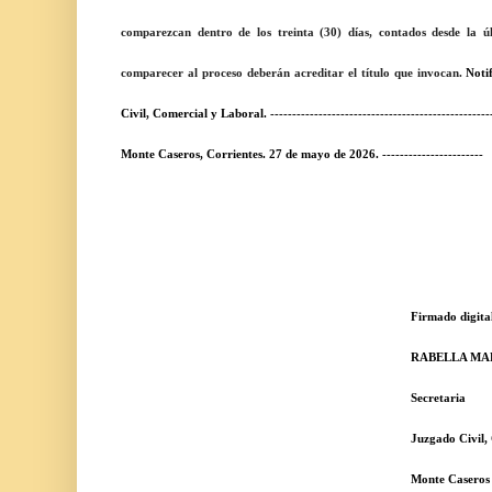
comparezcan dentro de los treinta (30) días, contados desde la ú
comparecer al proceso deberán acreditar el título que invocan.
Noti
Civil, Comercial y Laboral.
--------------------------------------------------
Monte Caseros, Corrientes.
27
de
mayo
de 202
6
. -----------------------
Firmado digitalmente
RABELLA MARIA HA
Secretaria
Juzgado Civil, Comercial y
Monte Caseros - Cte