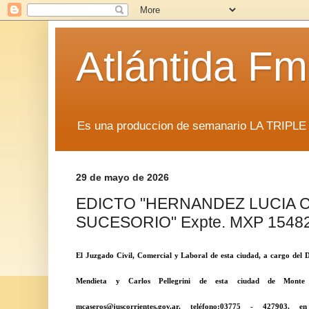
Atlántida F
Es una produccion de semanario LA TRIP
29 de mayo de 2026
EDICTO "HERNANDEZ LUCIA C
SUCESORIO" Expte. MXP 15482
El Juzgado Civil, Comercial y Laboral de esta ciudad, a cargo del D
Mendieta y Carlos Pellegrini de esta ciudad de Monte C
mcaseros@juscorrientes.gov.ar, teléfono:03775 - 427903, e