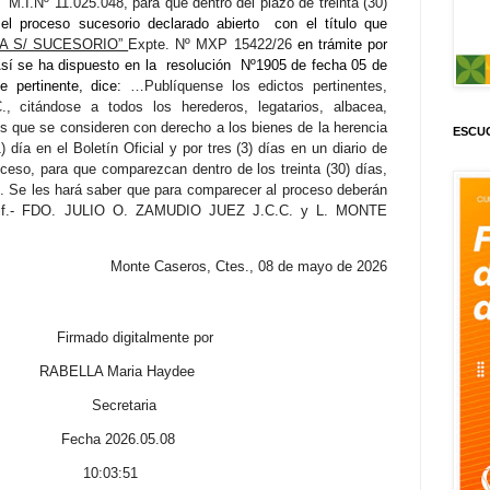
M.I.Nº 11.025.048,
para que dentro del plazo de treinta (30)
el proceso sucesorio declarado abierto
con el título que
VA S/ SUCESORIO”
Expte. Nº MXP 15422/26
en trámite por
sí se ha dispuesto en la
resolución
Nº1905 de fecha 05 de
e pertinente, dice:
…
Publíquense los edictos pertinentes,
, citándose a todos los herederos, legatarios, albacea,
s que se consideren con derecho a los bienes de la herencia
ESCUC
) día en el Boletín Oficial y por tres (3) días en un diario de
roceso, para que comparezcan dentro de los treinta (30) días,
n. Se les hará saber que para comparecer al proceso deberán
if.-
FDO. JULIO O. ZAMUDIO JUEZ J.C.C. y L. MONTE
Monte Caseros, Ctes., 08
de mayo de 2026
italmente por
ria Haydee
taria
6.05.08
:51