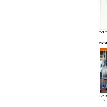
COLON
PINTU
EVA D
03775