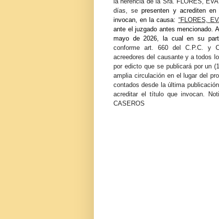
la herencia de la
Sra. FLORES, EVA
días,
se
presenten y acrediten en 
invocan, en la causa
:
“FLORES, E
ante el juzgado antes mencionado. A
mayo de 2026, la cual en su part
conforme art. 660 del C.P.C. y C.
acreedores del causante y a todos lo
por edicto que se publicará por un (1
amplia circulación en el lugar del p
contados desde la última publicació
acreditar el título que invocan. Not
CASEROS
Firmado dig
RABELLA Ma
Secre
Fecha 202
10:03