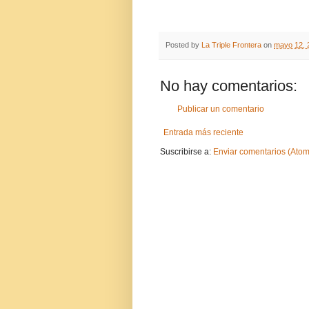
Posted by
La Triple Frontera
on
mayo 12, 
No hay comentarios:
Publicar un comentario
Entrada más reciente
Suscribirse a:
Enviar comentarios (Atom