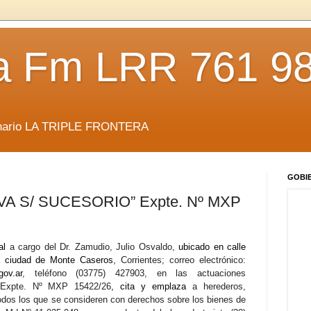
da Fm LRR 761 9
anario LA TRIPLE FRONTERA
GOBI
A S/ SUCESORIO” Expte. Nº MXP
ral
a cargo del Dr. Zamudio, Julio Osvaldo,
ubicado en calle
la ciudad de Monte Caseros
, Corrientes; correo electrónico:
gov.ar
, teléfono (03775) 427903, en las actuaciones
xpte. Nº MXP 15422/26
, cita y emplaza
a herederos,
todos los que se consideren con derechos sobre los bienes de