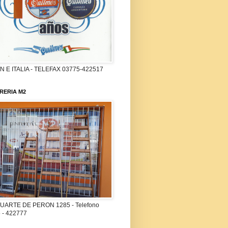
 E ITALIA - TELEFAX 03775-422517
RERIA M2
UARTE DE PERON 1285 - Telefono
 - 422777