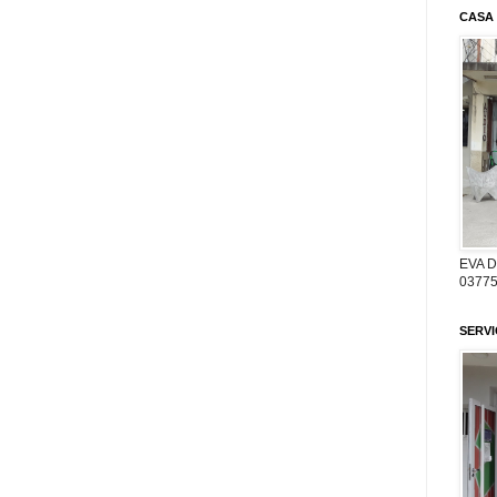
CASA
EVA 
03775
SERV