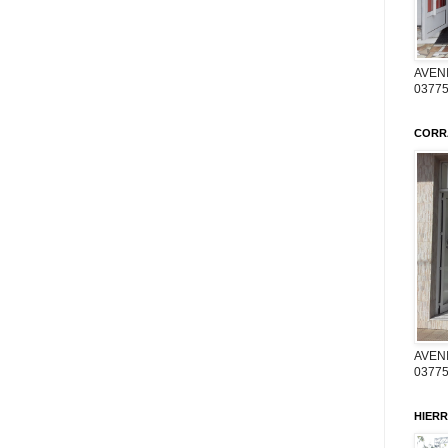
AVENI
03775
CORR
AVENI
03775
HIERR