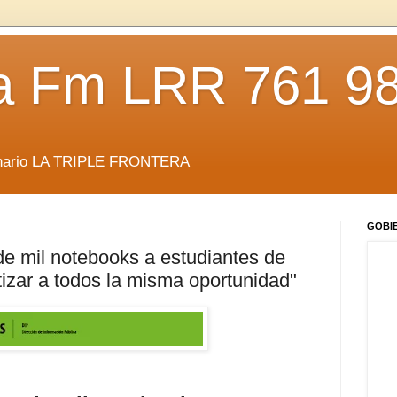
da Fm LRR 761 9
anario LA TRIPLE FRONTERA
GOBI
de mil notebooks a estudiantes de
tizar a todos la misma oportunidad"