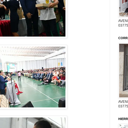
AVENI
03775
CORR
AVENI
03775
HIERR