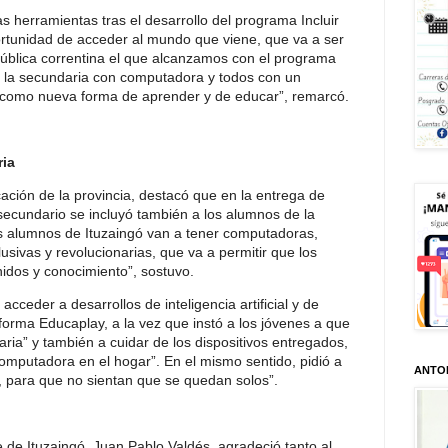
s herramientas tras el desarrollo del programa Incluir
ortunidad de acceder al mundo que viene, que va a ser
 pública correntina el que alcanzamos con el programa
de la secundaria con computadora y todos con un
 como nueva forma de aprender y de educar”, remarcó.
ria
ción de la provincia, destacó que en la entrega de
secundario se incluyó también a los alumnos de la
s alumnos de Ituzaingó van a tener computadoras,
usivas y revolucionarias, que va a permitir que los
idos y conocimiento”, sostuvo.
cceder a desarrollos de inteligencia artificial y de
aforma Educaplay, a la vez que instó a los jóvenes a que
ia” y también a cuidar de los dispositivos entregados,
omputadora en el hogar”. En el mismo sentido, pidió a
ANTO
, para que no sientan que se quedan solos”.
te de Ituzaingó, Juan Pablo Valdés, agradeció tanto al