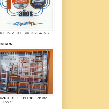
 E ITALIA - TELEFAX 03775-422517
RERIA M2
UARTE DE PERON 1285 - Telefono
 - 422777