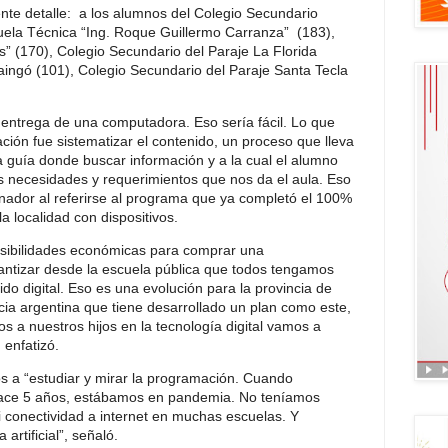
iente detalle: a los alumnos del Colegio Secundario
cuela Técnica “Ing. Roque Guillermo Carranza” (183),
s” (170), Colegio Secundario del Paraje La Florida
aingó (101), Colegio Secundario del Paraje Santa Tecla
a entrega de una computadora. Eso sería fácil. Lo que
ción fue sistematizar el contenido, un proceso que lleva
 guía donde buscar información y a la cual el alumno
las necesidades y requerimientos que nos da el aula. Eso
ernador al referirse al programa que ya completó el 100%
a localidad con dispositivos.
sibilidades económicas para comprar una
ntizar desde la escuela pública que todos tengamos
do digital. Eso es una evolución para la provincia de
cia argentina que tiene desarrollado un plan como este,
s a nuestros hijos en la tecnología digital vamos a
 enfatizó.
os a “estudiar y mirar la programación. Cuando
ace 5 años, estábamos en pandemia. No teníamos
i conectividad a internet en muchas escuelas. Y
 artificial”, señaló.