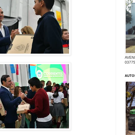
AVENI
03775
AUTO