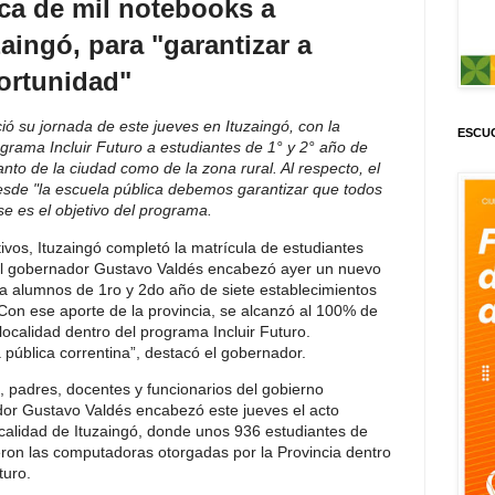
ca de mil notebooks a
aingó, para "garantizar a
ortunidad"
ió su jornada de este jueves en Ituzaingó, con la
ESCUC
rama Incluir Futuro a estudiantes de 1° y 2° año de
anto de la ciudad como de la zona rural. Al respecto, el
sde "la escuela pública debemos garantizar que todos
e es el objetivo del programa.
tivos, Ituzaingó completó la matrícula de estudiantes
l gobernador Gustavo Valdés encabezó ayer un nuevo
a alumnos de 1ro y 2do año de siete establecimientos
 Con ese aporte de la provincia, se alcanzó al 100% de
localidad dentro del programa Incluir Futuro.
 pública correntina”, destacó el gobernador.
 padres, docentes y funcionarios del gobierno
ador Gustavo Valdés encabezó este jueves el acto
localidad de Ituzaingó, donde unos 936 estudiantes de
eron las computadoras otorgadas por la Provincia dentro
turo.