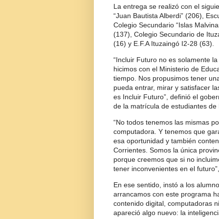
La entrega se realizó con el sigu
“Juan Bautista Alberdi” (206), Es
Colegio Secundario “Islas Malvina
(137), Colegio Secundario de Ituz
(16) y E.F.A Ituzaingó I2-28 (63).
“Incluir Futuro no es solamente l
hicimos con el Ministerio de Educa
tiempo. Nos propusimos tener una
pueda entrar, mirar y satisfacer 
es Incluir Futuro”, definió el gob
de la matrícula de estudiantes de l
“No todos tenemos las mismas po
computadora. Y tenemos que gara
esa oportunidad y también conteni
Corrientes. Somos la única provin
porque creemos que si no incluimo
tener inconvenientes en el futuro”,
En ese sentido, instó a los alumn
arrancamos con este programa h
contenido digital, computadoras n
apareció algo nuevo: la inteligencia