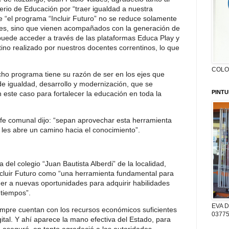
rio de Educación por “traer igualdad a nuestra
 “el programa “Incluir Futuro” no se reduce solamente
tales, sino que vienen acompañados con la generación de
 puede acceder a través de las plataformas Educa Play y
tino realizado por nuestros docentes correntinos, lo que
COLON
cho programa tiene su razón de ser en los ejes que
e igualdad, desarrollo y modernización, que se
PINTU
n este caso para fortalecer la educación en toda la
jefe comunal dijo: “sepan aprovechar esta herramienta
y les abre un camino hacia el conocimiento”.
del colegio “Juan Bautista Alberdi” de la localidad,
ncluir Futuro como “una herramienta fundamental para
er a nuevas oportunidades para adquirir habilidades
 tiempos”.
EVA D
iempre cuentan con los recursos económicos suficientes
03775
ital. Y ahí aparece la mano efectiva del Estado, para