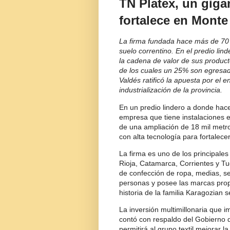
TN Platex, un gigan
fortalece en Monte
La firma fundada hace más de 70 
suelo correntino. En el predio lin
la cadena de valor de sus product
de los cuales un 25% son egresad
Valdés ratificó la apuesta por el 
industrialización de la provincia.
En un predio lindero a donde hace 
empresa que tiene instalaciones en
de una ampliación de 18 mil metr
con alta tecnología para fortalec
La firma es uno de los principales
Rioja, Catamarca, Corrientes y Tu
de confección de ropa, medias, s
personas y posee las marcas prop
historia de la familia Karagozian
La inversión multimillonaria que i
contó con respaldo del Gobierno d
permitirá al grupo textil mejorar l