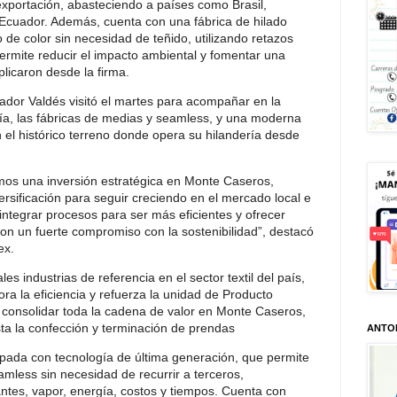
exportación, abasteciendo a países como Brasil,
 Ecuador. Además, cuenta con una fábrica de hilado
de color sin necesidad de teñido, utilizando retazos
permite reducir el impacto ambiental y fomentar una
xplicaron desde la firma.
ador Valdés visitó el martes para acompañar en la
ría, las fábricas de medias y seamless, y una moderna
n el histórico terreno donde opera su hilandería desde
os una inversión estratégica en Monte Caseros,
ersificación para seguir creciendo en el mercado local e
 integrar procesos para ser más eficientes y ofrecer
con un fuerte compromiso con la sostenibilidad”, destacó
ex.
les industrias de referencia en el sector textil del país,
ra la eficiencia y refuerza la unidad de Producto
 consolidar toda la cadena de valor en Monte Caseros,
ta la confección y terminación de prendas
ANTO
ipada con tecnología de última generación, que permite
amless sin necesidad de recurrir a terceros,
ntes, vapor, energía, costos y tiempos. Cuenta con