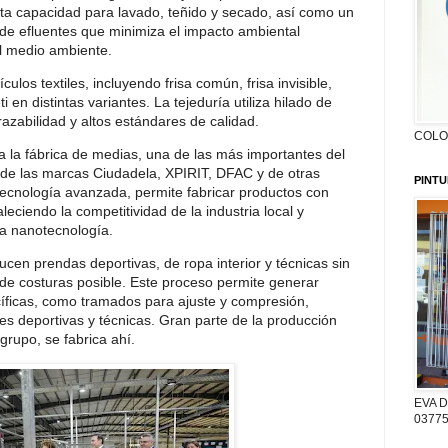
alta capacidad para lavado, teñido y secado, así como un
de efluentes que minimiza el impacto ambiental
l medio ambiente.
culos textiles, incluyendo frisa común, frisa invisible,
i en distintas variantes. La tejeduría utiliza hilado de
azabilidad y altos estándares de calidad.
COLON
 a la fábrica de medias, una de las más importantes del
 de las marcas Ciudadela, XPIRIT, DFAC y de otras
PINTU
tecnología avanzada, permite fabricar productos con
leciendo la competitividad de la industria local y
la nanotecnología.
ucen prendas deportivas, de ropa interior y técnicas sin
de costuras posible. Este proceso permite generar
cíficas, como tramados para ajuste y compresión,
s deportivas y técnicas. Gran parte de la producción
grupo, se fabrica ahí.
EVA D
03775