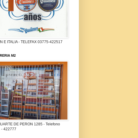
 E ITALIA - TELEFAX 03775-422517
RERIA M2
UARTE DE PERON 1285 - Telefono
 - 422777