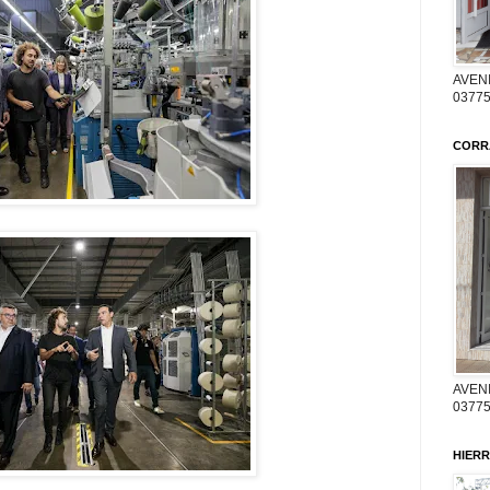
AVENI
03775
CORR
AVENI
03775
HIERR