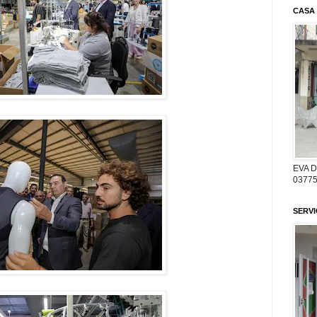
CASA
EVA 
03775
SERV