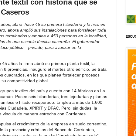
te textil con historia que se
 Caseros
años, abrió hace 45 su primera hilandería y lo hizo en
dero, ahora amplió sus instalaciones para fortalecer toda
os terminados y emplea a 450 personas en la localidad,
ESCUC
os de una escuela técnica casereña. El gobernador
enlace público – privado, para avanzar en la
45 años la firma abrió su primera planta textil, la
 8 provincias, inauguró el martes otro edificio. Se trata
os cuadrados, en los que planea fortalecer procesos
er su competitividad global.
 grupos textiles del país y cuenta con 14 fábricas en La
cumán. Posee seis hilanderías, tres tejedurías y plantas
eamless e hilado recuperado. Emplea a más de 1.600
ias Ciudadela, XPIRIT y DFAC. Pero, sin dudas, la
 se vincula de manera estrecha con Corrientes.
mpulsa el crecimiento de la empresa en suelo correntino,
e la provincia y créditos del Banco de Corrientes,
a eficiencia y reforzar la unidad “producto terminado”,