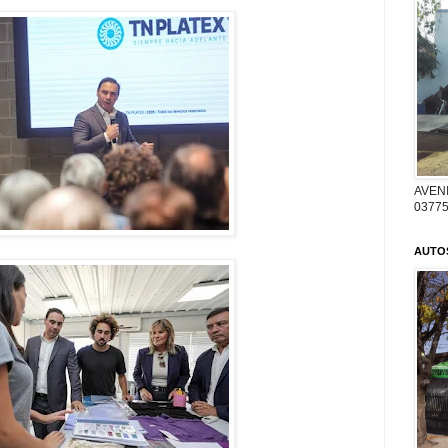
AVENI
03775
AUTO