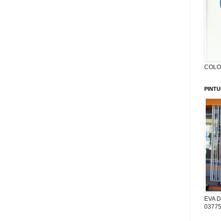
COLON
PINTU
EVA D
03775