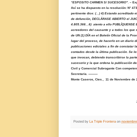
“ESPOSITO CARMEN S/ SUCESORIO"
. – Ex
Así se ha dispuesto en la resolución: N° 4
pertinente dice
: (…) 4) Estando acreditado
de defunción, DECLÁRASE ABIERTO el JU
4.805.366…6) atento a ello PUBLÍQUENSE ED
acreedores del causante y a todos los que s
de UN (1) DÍA en el Boletín Oficial de la Pro
lugar del proceso, de hacerlo en un diario d
publicaciones edictales a fin de constatar 
contados desde la última publicación. Se le
que invocan, debiendo transcribirse la part
sucesorio y la que ordena la publicación del
Civil y Comercial Subrogante Con compete
Secretaria. -
Monte Caseros, Ctes., 11 de Noviembre de 
NAOMI ROSA 
Abogada Sec
Juzgado Civil, Com
Monte Caseros
Posted by
La Triple Frontera
on
noviembre