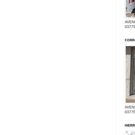
AVENI
03775
CORR
AVENI
03775
HIERR