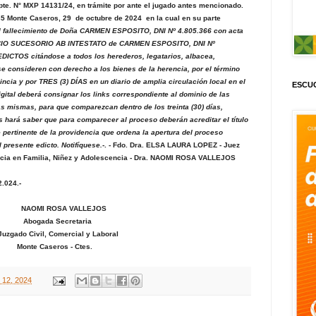
pte. N° MXP 14131/24, en trámite por ante el jugado antes mencionado.
735 Monte Caseros, 29 de octubre de 2024
en la cual en su parte
 el fallecimiento de Doña CARMEN ESPOSITO, DNI Nº 4.805.366 con acta
ICIO SUCESORIO AB INTESTATO de CARMEN ESPOSITO, DNI Nº
ICTOS citándose a todos los herederos, legatarios, albacea,
e consideren con derecho a los bienes de la herencia, por el término
vincia y por TRES (3) DÍAS en un diario de amplia circulación local en el
ESCUC
igital deberá consignar los links correspondiente al dominio de las
las mismas, para que comparezcan dentro de los treinta (30) días,
s hará saber que para comparecer al proceso deberán acreditar el título
e pertinente de la providencia que ordena la apertura del proceso
 presente edicto. Notifíquese.-
. - Fdo. Dra. ELSA LAURA LOPEZ - Juez
ncia en Familia, Niñez y Adolescencia - Dra. NAOMI ROSA VALLEJOS
---------
2.024.-
VALLEJOS
retaria
ercial y Laboral
 - Ctes.
 12, 2024