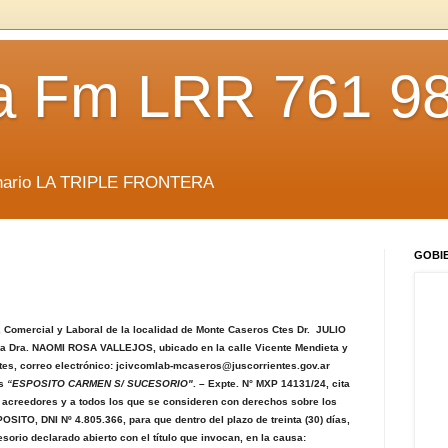
da Fm LRR 761 9
anario LA TRIPLE FRONTERA
GOBI
l, Comercial y Laboral de la localidad de Monte Caseros Ctes Dr. JULIO
a Dra. NAOMI ROSA VALLEJOS, ubicado en la calle Vicente Mendieta y
Ctes, correo electrónico: jcivcomlab-mcaseros@juscorrientes.gov.ar
os
“ESPOSITO CARMEN S/ SUCESORIO"
. – Expte. N° MXP 14131/24, cita
, acreedores y a todos los que se consideren con derechos sobre los
ITO, DNI Nº 4.805.366, para que dentro del plazo de treinta (30) días,
sorio declarado abierto con el título que invocan, en la causa: