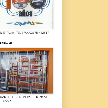
 E ITALIA - TELEFAX 03775-422517
RERIA M2
UARTE DE PERON 1285 - Telefono
 - 422777