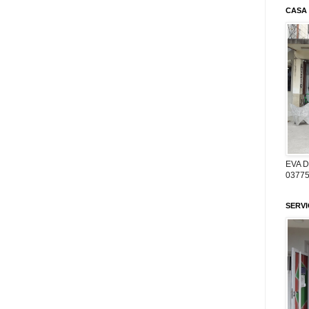
CASA
EVA 
03775
SERV