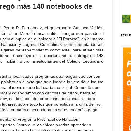
tregó más 140 notebooks de
de Pedro R. Fernández, el gobernador Gustavo Valdés,
rión, Juan Marcelo Insaurralde, inauguraron pasado el
ESCUC
a semiolímpica en el balneario "El Paraíso", en el marco
e Natación y Lagunas Correntinas, complementando así
e lugares de esparcimiento como este, para atraer más
datario encabezó en la oportunidad, la entrega de 143
 Incluir Futuro, a estudiantes del Colegio Secundario
istintas localidades programas que tengan que ver con
a palabra en el acto que tuvo lugar a la vera de la laguna
iona el mencionado balneario municipal. Comentó que
mos y colaboramos con canchas de fútbol, básquet,
ey, es decir con deportes más tradicionales”, pero
gares, sobre todo los que no están a la orilla del río,
nte la primaria o secundaria no saben nadar” agregó.
mentar el Programa Provincial de Natación,
Deportes, “para que los chicos puedan aprender a
e recordar que la iniciativa se desarrolla en forma