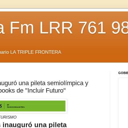
da Fm LRR 761 9
anario LA TRIPLE FRONTERA
GOBI
auguró una pileta semiolímpica y
ooks de "Incluir Futuro"
TURISMO
s inauguró una pileta