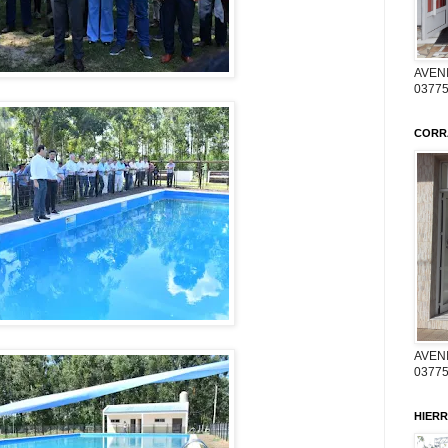
AVENI
03775
CORR
AVENI
03775
HIERR