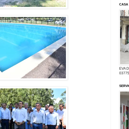
CASA
EVA 
03775
SERV