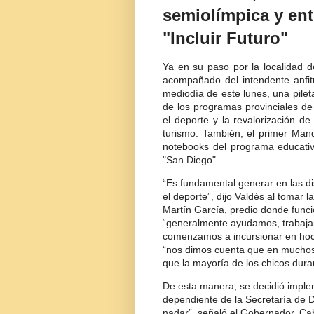
semiolímpica y en
"Incluir Futuro"
Ya en su paso por la localidad 
acompañado del intendente anfit
mediodía de este lunes, una pilet
de los programas provinciales d
el deporte y la revalorización d
turismo. También, el primer Man
notebooks del programa educativo
"San Diego".
“Es fundamental generar en las d
el deporte”, dijo Valdés al tomar l
Martín García, predio donde func
“generalmente ayudamos, trabaja
comenzamos a incursionar en hock
“nos dimos cuenta que en muchos lu
que la mayoría de los chicos dura
De esta manera, se decidió imple
dependiente de la Secretaría de 
nadar”, señaló el Gobernador. Cab