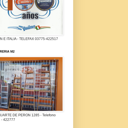
 E ITALIA - TELEFAX 03775-422517
RERIA M2
UARTE DE PERON 1285 - Telefono
 - 422777