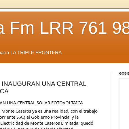
da Fm LRR 761 9
anario LA TRIPLE FRONTERA
GOBI
: INAUGURAN UNA CENTRAL
ICA
RAN UNA CENTRAL SOLAR FOTOVOLTAICA
e Monte Caseros ya es una realidad, con el trabajo 
riente S.A.),el Gobierno Provincial y la 
Electricidad de Monte Caseros Limitada, quedó 
nal N14, Km 432 de Colonia Libertad.