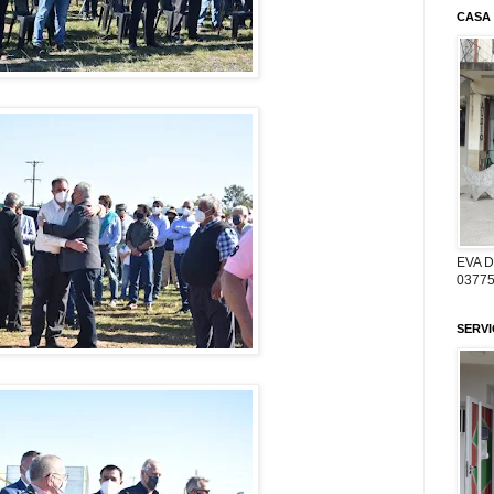
CASA
EVA 
03775
SERV