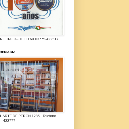
 E ITALIA - TELEFAX 03775-422517
RERIA M2
UARTE DE PERON 1285 - Telefono
 - 422777