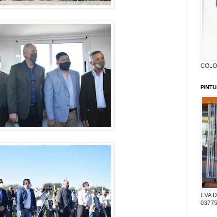
COLON
PINTU
EVA D
03775