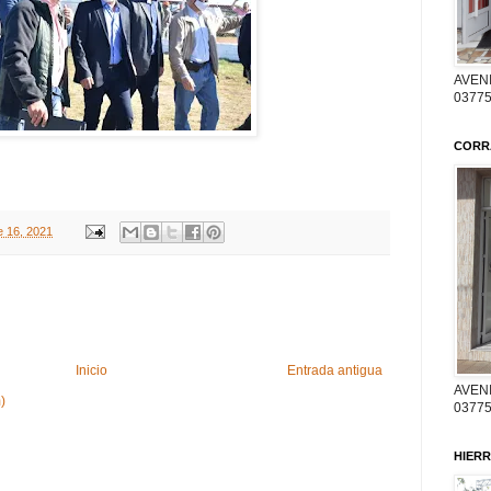
AVENI
03775
CORR
e 16, 2021
Inicio
Entrada antigua
AVENI
)
03775
HIERR