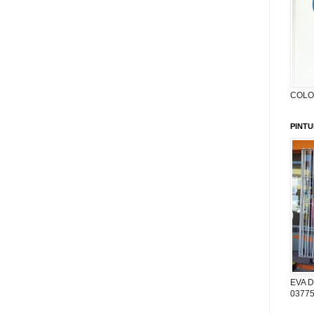
COLON
PINTU
EVA D
03775