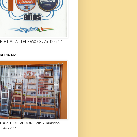
 E ITALIA - TELEFAX 03775-422517
RERIA M2
UARTE DE PERON 1285 - Telefono
 - 422777