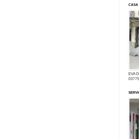
CASA
EVA 
03775
SERV