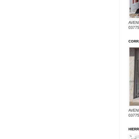
AVENI
03775
CORR
AVENI
03775
HIERR