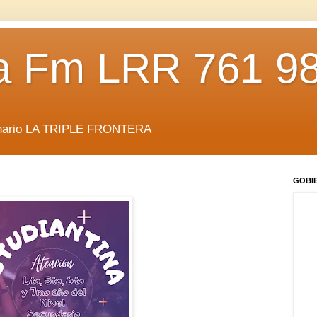
da Fm LRR 761 9
anario LA TRIPLE FRONTERA
GOBI