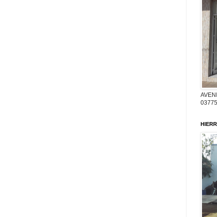
AVENI
03775
HIERR