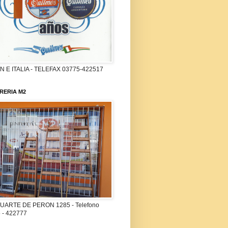
 E ITALIA - TELEFAX 03775-422517
RERIA M2
UARTE DE PERON 1285 - Telefono
 - 422777