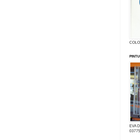
COLON
PINTU
EVA D
03775