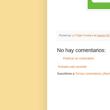
Posted by
La Triple Frontera
on
agosto 03
No hay comentarios:
Publicar un comentario
Entrada más reciente
Suscribirse a:
Enviar comentarios (Atom