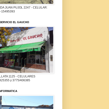
DA JUAN PUJOL 2247 - CELULAR:
-15495393
SERVICIO EL GAUCHO
LLATA 1125 - CELULARES
425355 y 3775/406385
INFORMATICA