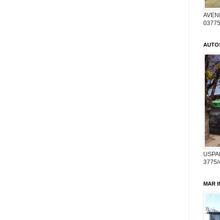
AVENI
03775
AUTO
USPA
3775/
MAR 