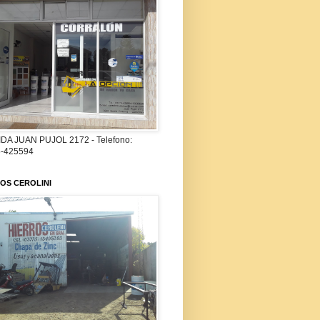
DA JUAN PUJOL 2172 - Telefono:
-425594
OS CEROLINI