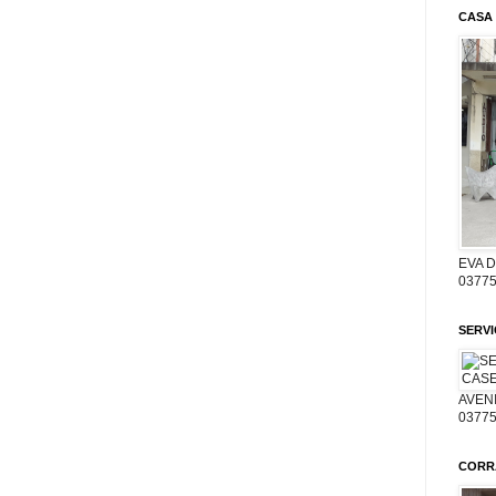
CASA
EVA 
03775
SERV
AVENI
03775
CORR