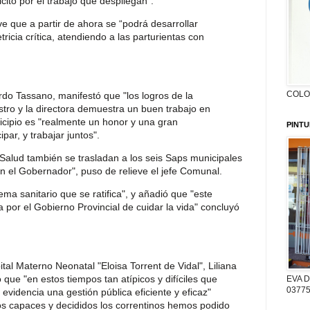
cito por el trabajo que despliegan”.
eve que a partir de ahora se “podrá desarrollar
tricia crítica, atendiendo a las parturientas con
COLON
rdo Tassano, manifestó que "los logros de la
stro y la directora demuestra un buen trabajo en
icipio es "realmente un honor y una gran
PINTU
par, y trabajar juntos".
Salud también se trasladan a los seis Saps municipales
 el Gobernador", puso de relieve el jefe Comunal.
ema sanitario que se ratifica", y añadió que "este
por el Gobierno Provincial de cuidar la vida" concluyó
ital Materno Neonatal "Eloisa Torrent de Vidal", Liliana
 que "en estos tiempos tan atípicos y difíciles que
EVA D
03775
evidencia una gestión pública eficiente y eficaz"
s capaces y decididos los correntinos hemos podido