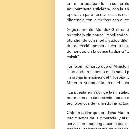
enfrentar una pandemia con protoc
equipamiento suficiente, con la a
operativa para resolver casos oc
diferencia con lo curioso con el res
Seguidamente, Méndez Gallino res
su trabajo sin pausa" movilizados
atendiendo con modalidades diferen
de protección personal, controles 
demandas en la consulta diaria "
existir".
También, remarcó que el Ministeri
"han dado respuesta en la salud pú
"terapias intensivas del "Hospital
Materno Neonatal tanto en el banc
"La puesta en valor de las instala
merecemos establecimientos acord
tecnológicos de la medicina actual"
Cabe resaltar que en dicha Matern
nacimientos de la provincia, y al 
servicio neonatología con capacid