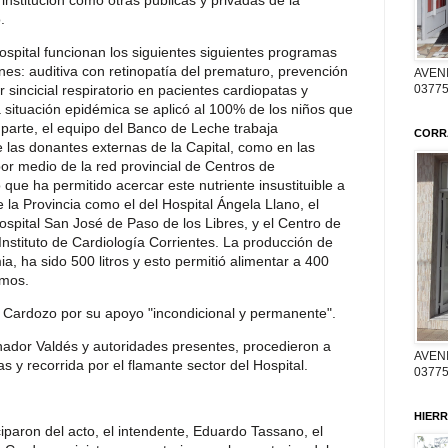
institución como otras públicas y privadas de la
.
spital funcionan los siguientes siguientes programas
es: auditiva con retinopatía del prematuro, prevención
AVENI
r sincicial respiratorio en pacientes cardiopatas y
03775
situación epidémica se aplicó al 100% de los niños que
 parte, el equipo del Banco de Leche trabaja
CORR
e las donantes externas de la Capital, como en las
por medio de la red provincial de Centros de
ue ha permitido acercar este nutriente insustituible a
 la Provincia como el del Hospital Ángela Llano, el
spital San José de Paso de los Libres, y el Centro de
nstituto de Cardiología Corrientes. La producción de
, ha sido 500 litros y esto permitió alimentar a 400
amos.
io Cardozo por su apoyo "incondicional y permanente".
nador Valdés y autoridades presentes, procedieron a
AVENI
tas y recorrida por el flamante sector del Hospital.
03775
HIERR
iparon del acto, el intendente, Eduardo Tassano, el