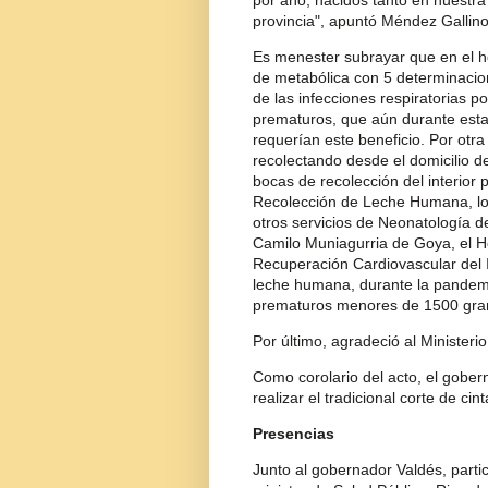
por año, nacidos tanto en nuestra 
provincia", apuntó Méndez Gallino
Es menester subrayar que en el ho
de metabólica con 5 determinacion
de las infecciones respiratorias po
prematuros, que aún durante esta 
requerían este beneficio. Por otra
recolectando desde el domicilio d
bocas de recolección del interior 
Recolección de Leche Humana, lo q
otros servicios de Neonatología de
Camilo Muniagurria de Goya, el Ho
Recuperación Cardiovascular del I
leche humana, durante la pandemia
prematuros menores de 1500 gr
Por último, agradeció al Minister
Como corolario del acto, el gober
realizar el tradicional corte de cin
Presencias
Junto al gobernador Valdés, partic