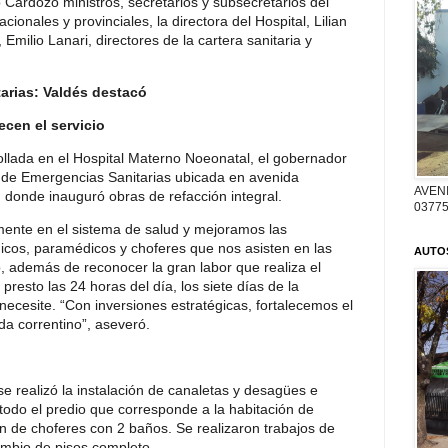
 Cardozo ministros, secretarios y subsecretarios del
cionales y provinciales, la directora del Hospital, Lilian
Emilio Lanari, directores de la cartera sanitaria y
arias: Valdés destacó
ecen el servicio
ollada en el Hospital Materno Noeonatal, el gobernador
 de Emergencias Sanitarias ubicada en avenida
AVENI
 donde inauguró obras de refacción integral.
03775
mente en el sistema de salud y mejoramos las
icos, paramédicos y choferes que nos asisten en las
AUTO
, además de reconocer la gran labor que realiza el
presto las 24 horas del día, los siete días de la
necesite. “Con inversiones estratégicas, fortalecemos el
da correntino”, aseveró.
se realizó la instalación de canaletas y desagües e
 todo el predio que corresponde a la habitación de
n de choferes con 2 baños. Se realizaron trabajos de
cambio de pisos completo.