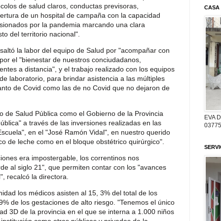
olos de salud claros, conductas previsoras,
CASA
pertura de un hospital de campaña con la capacidad
asionados por la pandemia marcando una clara
to del territorio nacional".
altó la labor del equipo de Salud por "acompañar con
 por el "bienestar de nuestros conciudadanos,
tes a distancia", y el trabajo realizado con los equipos
de laboratorio, para brindar asistencia a las múltiples
tanto de Covid como las de no Covid que no dejaron de
o de Salud Pública como el Gobierno de la Provincia
EVA 
blica" a través de las inversiones realizadas en las
03775
 Escuela", en el "José Ramón Vidal", en nuestro querido
o de leche como en el bloque obstétrico quirúrgico".
SERV
ciones era impostergable, los correntinos nos
e al siglo 21", que permiten contar con los "avances
, recalcó la directora.
idad los médicos asisten al 15, 3% del total de los
89% de los gestaciones de alto riesgo. "Tenemos el único
ad 3D de la provincia en el que se interna a 1.000 niños