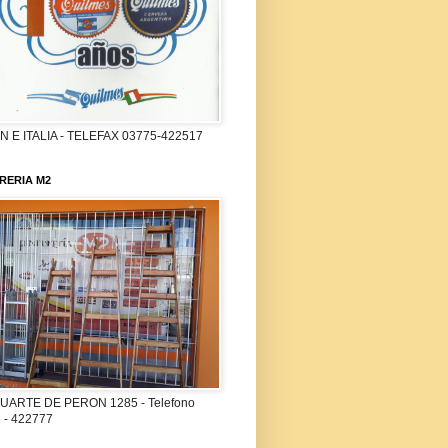
 E ITALIA - TELEFAX 03775-422517
RERIA M2
UARTE DE PERON 1285 - Telefono
 - 422777