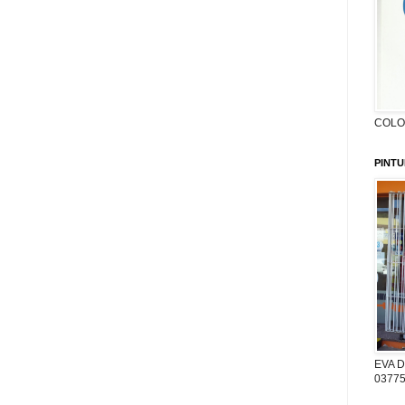
COLON
PINTU
EVA D
03775