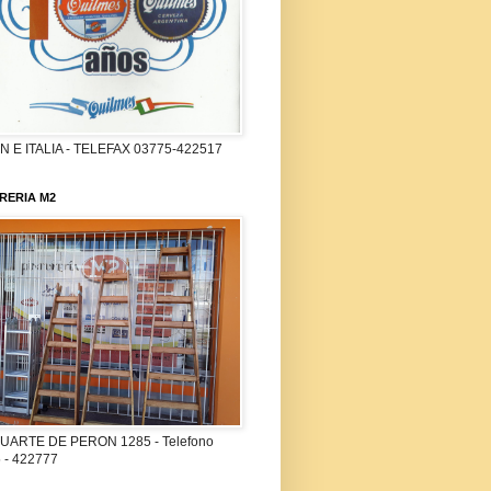
 E ITALIA - TELEFAX 03775-422517
RERIA M2
UARTE DE PERON 1285 - Telefono
 - 422777