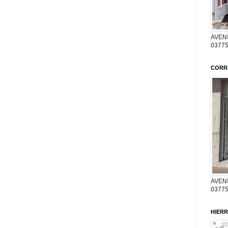
AVENI
03775
CORR
AVENI
03775
HIERR