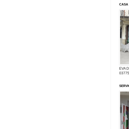
CASA
EVA 
03775
SERV