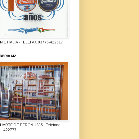
 E ITALIA - TELEFAX 03775-422517
RERIA M2
UARTE DE PERON 1285 - Telefono
 - 422777