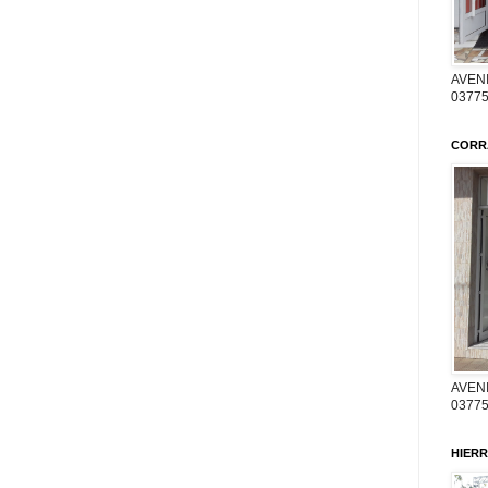
AVENI
03775
CORR
AVENI
03775
HIERR