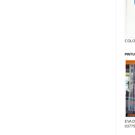
COLON
PINTU
EVA D
03775