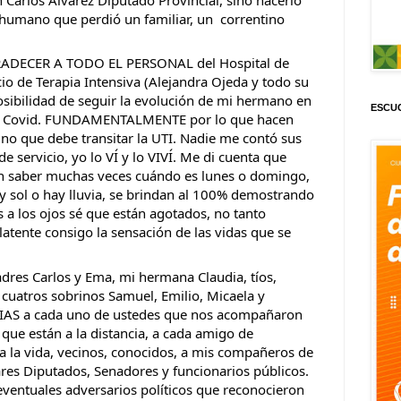
humano que perdió un familiar, un  correntino 
RADECER A TODO EL PERSONAL del Hospital de 
io de Terapia Intensiva (Alejandra Ojeda y todo su 
sibilidad de seguir la evolución de mi hermano en 
ESCUC
 al Covid. FUNDAMENTALMENTE por lo que hacen 
ino que debe transitar la UTI. Nadie me contó sus 
e servicio, yo lo VÍ y lo VIVÍ. Me di cuenta que 
in saber muchas veces cuándo es lunes o domingo, 
ay sol o hay lluvia, se brindan al 100% demostrando 
 a los ojos sé que están agotados, no tanto 
latente consigo la sensación de las vidas que se 
dres Carlos y Ema, mi hermana Claudia, tíos, 
cuatros sobrinos Samuel, Emilio, Micaela y 
IAS a cada uno de ustedes que nos acompañaron 
 que están a la distancia, a cada amigo de 
a la vida, vecinos, conocidos, a mis compañeros de 
pares Diputados, Senadores y funcionarios públicos. 
ventuales adversarios políticos que reconocieron 