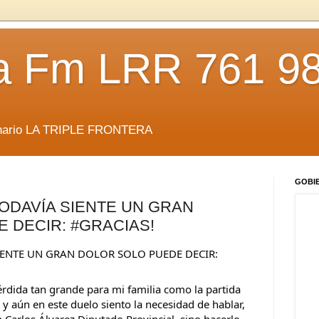
da Fm LRR 761 9
anario LA TRIPLE FRONTERA
GOBI
ODAVÍA SIENTE UN GRAN
 DECIR: #GRACIAS!
MI CORAZÓN QUE TODAVÍA SIENTE UN GRAN DOLOR SOLO PUEDE DECIR: 
rdida tan grande para mi familia como la partida 
y aún en este duelo siento la necesidad de hablar, 
Carlos Álvarez Diputado Provincial, sino hacerlo 