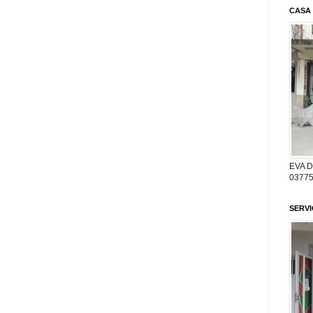
CASA
EVA 
03775
SERV