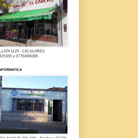
LLATA 1125 - CELULARES
425355 y 3775/406385
INFORMATICA