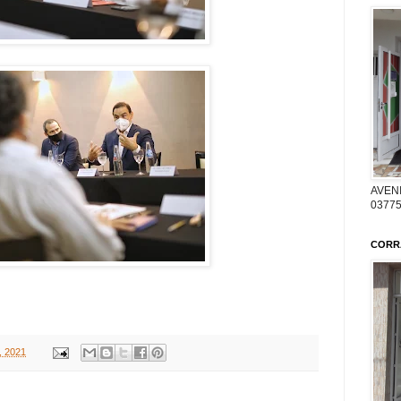
AVENI
03775
CORR
, 2021