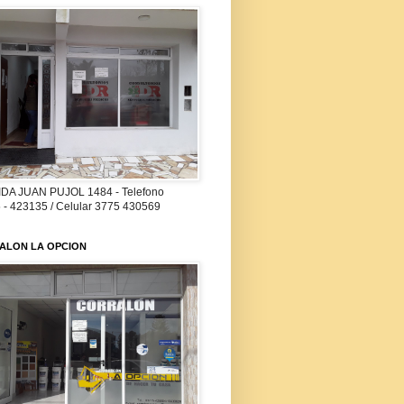
DA JUAN PUJOL 1484 - Telefono
 - 423135 / Celular 3775 430569
ALON LA OPCION