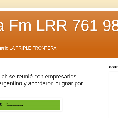
da Fm LRR 761 9
anario LA TRIPLE FRONTERA
GOBI
nich se reunió con empresarios
 argentino y acordaron pugnar por