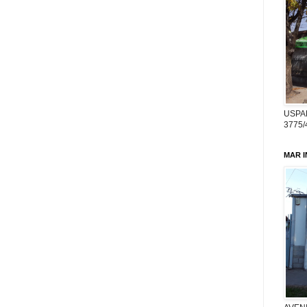
USPA
3775/
MAR 