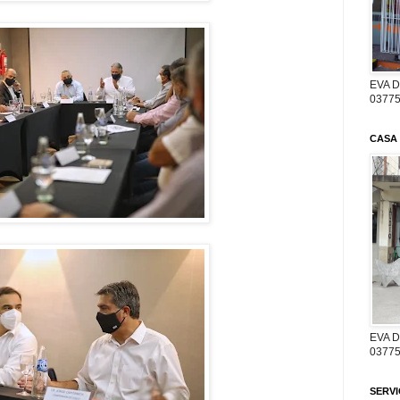
EVA D
03775
CASA
EVA 
03775
SERV