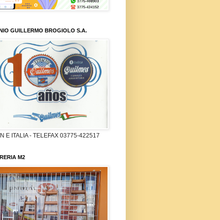
NIO GUILLERMO BROGIOLO S.A.
 E ITALIA - TELEFAX 03775-422517
RERIA M2