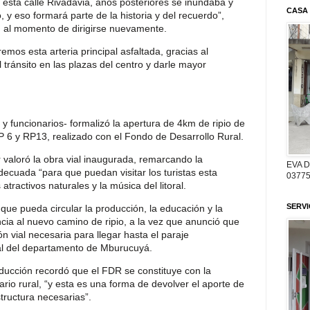
ta calle Rivadavia, años posteriores se inundaba y
CASA
 y eso formará parte de la historia y del recuerdo”,
, al momento de dirigirse nuevamente.
mos esta arteria principal asfaltada, gracias al
tránsito en las plazas del centro y darle mayor
 y funcionarios- formalizó la apertura de 4km de ripio de
P 6 y RP13, realizado con el Fondo de Desarrollo Rural.
r valoró la obra vial inaugurada, remarcando la
EVA 
adecuada “para que puedan visitar los turistas esta
03775
atractivos naturales y la música del litoral.
SERV
que pueda circular la producción, la educación y la
ncia al nuevo camino de ripio, a la vez que anunció que
ión vial necesaria para llegar hasta el paraje
al del departamento de Mburucuyá.
oducción recordó que el FDR se constituye con la
rio rural, “y esta es una forma de devolver el aporte de
tructura necesarias”.