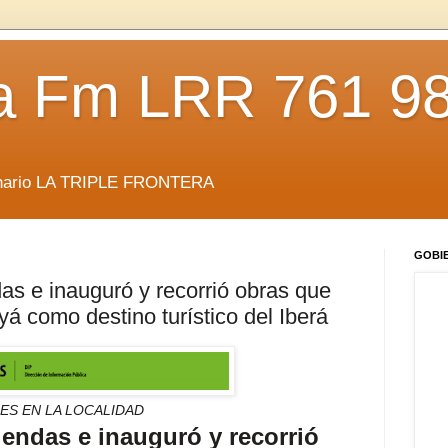
da Fm LRR 761 9
anario LA TRIPLE FRONTERA
GOBI
as e inauguró y recorrió obras que
á como destino turístico del Iberá
ES EN LA LOCALIDAD
iendas e inauguró y recorrió