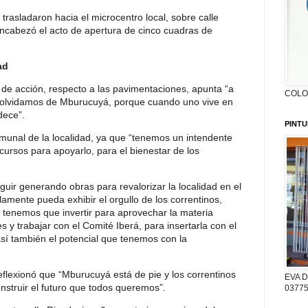
trasladaron hacia el microcentro local, sobre calle
ncabezó el acto de apertura de cinco cuadras de
ad
 de acción, respecto a las pavimentaciones, apunta “a
COLON
s olvidamos de Mburucuyá, porque cuando uno vive en
dece”.
PINTU
omunal de la localidad, ya que “tenemos un intendente
cursos para apoyarlo, para el bienestar de los
ir generando obras para revalorizar la localidad en el
lamente pueda exhibir el orgullo de los correntinos,
tenemos que invertir para aprovechar la materia
s y trabajar con el Comité Iberá, para insertarla con el
así también el potencial que tenemos con la
eflexionó que “Mburucuyá está de pie y los correntinos
EVA D
struir el futuro que todos queremos”.
03775