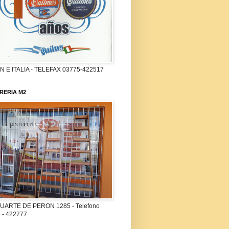
 E ITALIA - TELEFAX 03775-422517
RERIA M2
UARTE DE PERON 1285 - Telefono
 - 422777