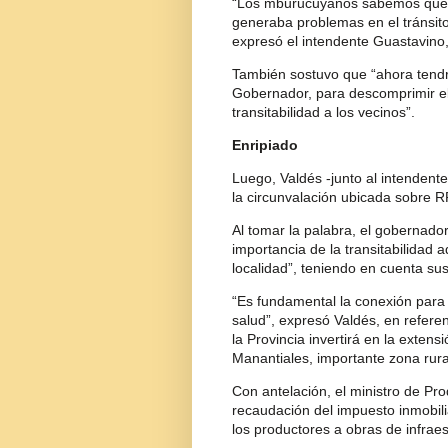
“Los mburucuyanos sabemos que es
generaba problemas en el tránsito,
expresó el intendente Guastavino
También sostuvo que “ahora tendre
Gobernador, para descomprimir el 
transitabilidad a los vecinos”.
Enripiado
Luego, Valdés -junto al intendente
la circunvalación ubicada sobre R
Al tomar la palabra, el gobernado
importancia de la transitabilidad 
localidad”, teniendo en cuenta sus 
“Es fundamental la conexión para 
salud”, expresó Valdés, en refere
la Provincia invertirá en la extens
Manantiales, importante zona rur
Con antelación, el ministro de Pr
recaudación del impuesto inmobilia
los productores a obras de infraes