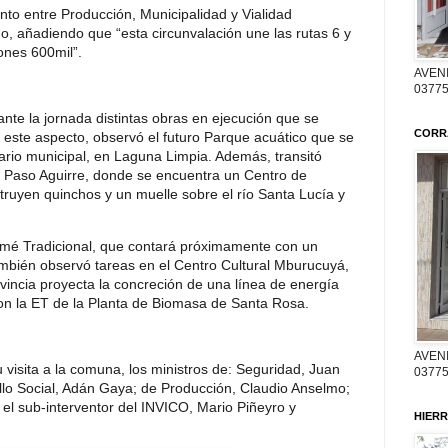
nto entre Producción, Municipalidad y Vialidad
mo, añadiendo que “esta circunvalación une las rutas 6 y
ones 600mil”.
AVENI
03775
urante la jornada distintas obras en ejecución que se
CORR
 este aspecto, observó el futuro Parque acuático que se
ario municipal, en Laguna Limpia. Además, transitó
 Paso Aguirre, donde se encuentra un Centro de
struyen quinchos y un muelle sobre el río Santa Lucía y
amé Tradicional, que contará próximamente con un
bién observó tareas en el Centro Cultural Mburucuyá,
ovincia proyecta la concreción de una línea de energía
 con la ET de la Planta de Biomasa de Santa Rosa.
AVENI
isita a la comuna, los ministros de: Seguridad, Juan
03775
lo Social, Adán Gaya; de Producción, Claudio Anselmo;
 el sub-interventor del INVICO, Mario Piñeyro y
HIERR