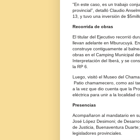
“En este caso, es un trabajo conju
provincial”, detalló Claudio Ansel
13, y tuvo una inversión de $5mill
Recorrida de obras
El titular del Ejecutivo recorrió d
llevan adelante en Mburucuyá. En
construye contiguamente al balne
obras en el Camping Municipal de
Interpretación del Iberá, y se con
la RP 6.
Luego, visitó el Museo del Cham
Patio chamamecero, como así tam
a la vez que dio cuenta que la Pr
eléctrica para unir a la localidad
Presencias
Acompañaron al mandatario en su v
José López Desimoni; de Desarrol
de Justicia, Buenaventura Duarte;
legisladores provinciales.