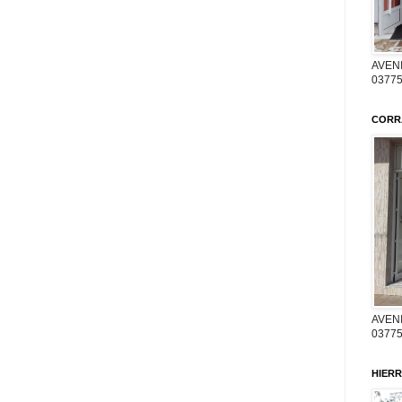
AVENI
03775
CORR
AVENI
03775
HIERR