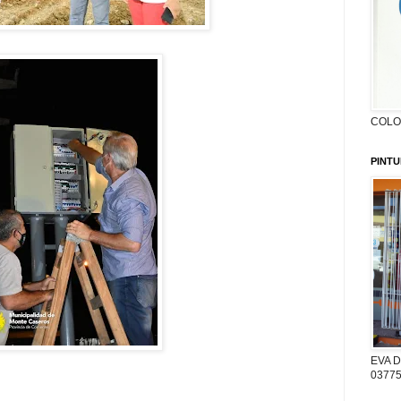
COLON
PINTU
EVA D
03775