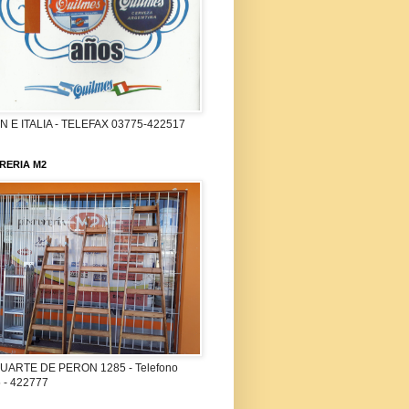
 E ITALIA - TELEFAX 03775-422517
RERIA M2
UARTE DE PERON 1285 - Telefono
 - 422777