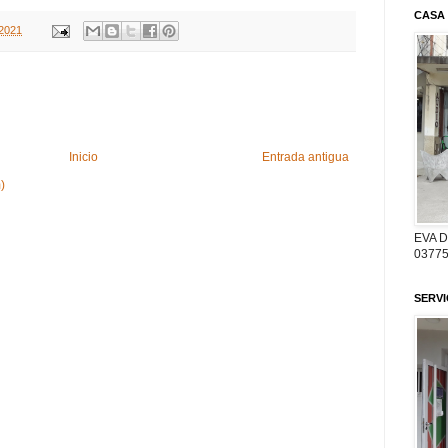
CASA
 2021
Inicio
Entrada antigua
)
EVA 
03775
SERV