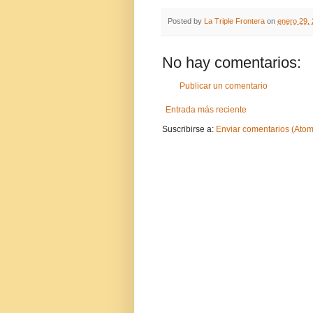
Posted by
La Triple Frontera
on
enero 29,
No hay comentarios:
Publicar un comentario
Entrada más reciente
Suscribirse a:
Enviar comentarios (Atom