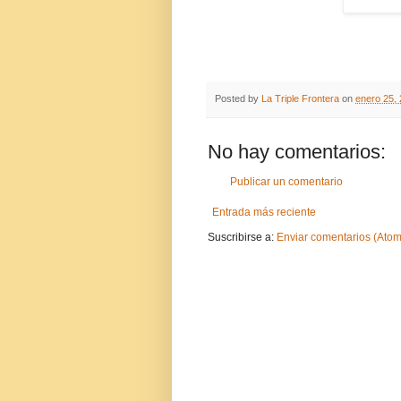
Posted by
La Triple Frontera
on
enero 25,
No hay comentarios:
Publicar un comentario
Entrada más reciente
Suscribirse a:
Enviar comentarios (Atom