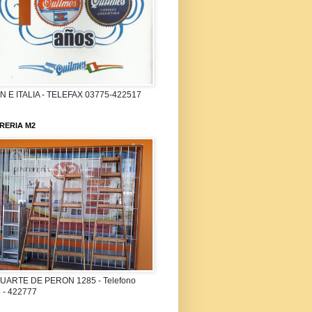
 E ITALIA - TELEFAX 03775-422517
RERIA M2
UARTE DE PERON 1285 - Telefono
 - 422777