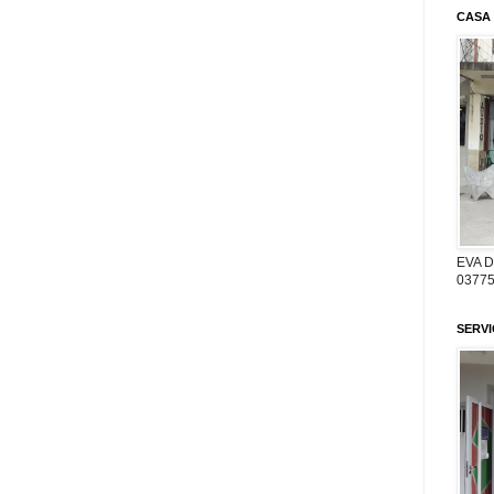
CASA
EVA 
03775
SERV