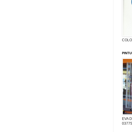
COLON
PINTU
EVA D
03775