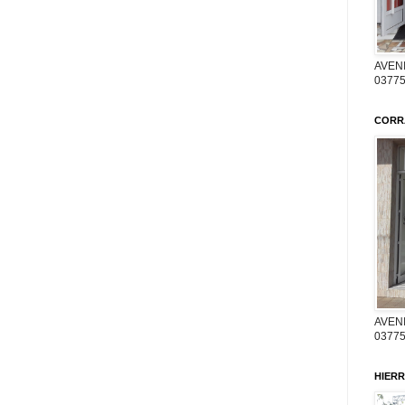
AVENI
03775
CORR
AVENI
03775
HIERR