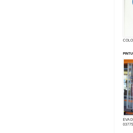
COLON
PINTU
EVA D
03775