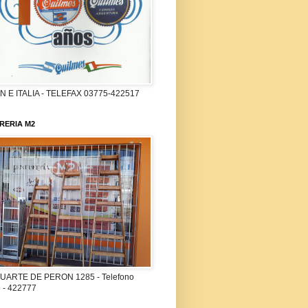
 E ITALIA - TELEFAX 03775-422517
RERIA M2
UARTE DE PERON 1285 - Telefono
 - 422777