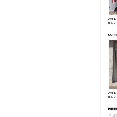
AVENI
03775
CORR
AVENI
03775
HIERR