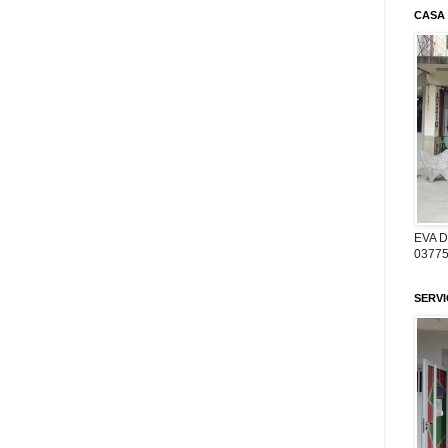
CASA
EVA 
03775
SERV