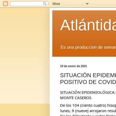
Atlánti
Es una produccion de sem
19 de enero de 2021
SITUACIÓN EPIDEM
POSITIVO DE COVI
SITUACIÓN EPIDEMIOLÓGICA: 
MONTE CASEROS  
De los 104 (ciento cuatro) hiso
lunes, 9 (nueve) arrojaron res
De los 77(setenta y siete) Test