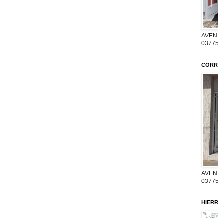
AVENI
03775
CORR
AVENI
03775
HIERR