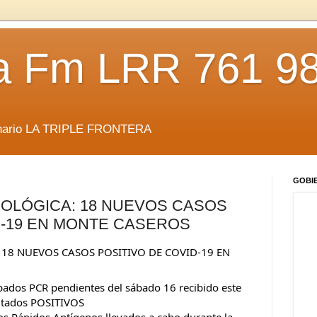
da Fm LRR 761 9
anario LA TRIPLE FRONTERA
GOBI
IOLÓGICA: 18 NUEVOS CASOS
D-19 EN MONTE CASEROS
18 NUEVOS CASOS POSITIVO DE COVID-19 EN 
pados PCR pendientes del sábado 16 recibido este 
ultados POSITIVOS
eos Rápidos Antígenos llevados a cabo durante la 