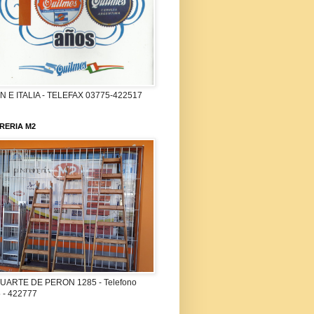
 E ITALIA - TELEFAX 03775-422517
RERIA M2
UARTE DE PERON 1285 - Telefono
 - 422777