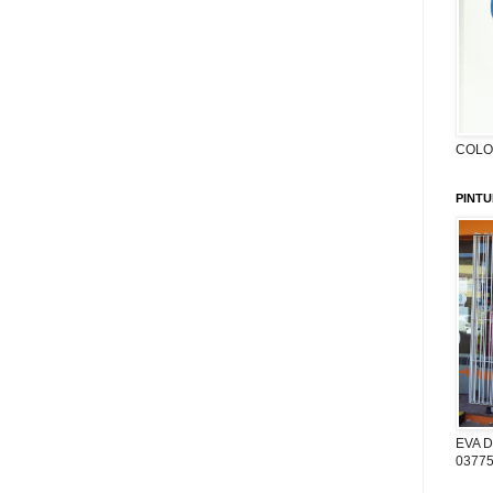
COLON
PINTU
EVA D
03775