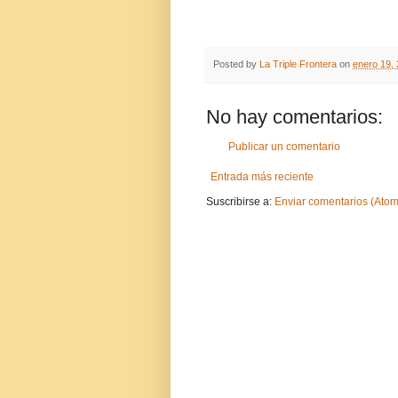
Posted by
La Triple Frontera
on
enero 19,
No hay comentarios:
Publicar un comentario
Entrada más reciente
Suscribirse a:
Enviar comentarios (Atom