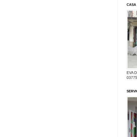
CASA
EVA 
03775
SERV